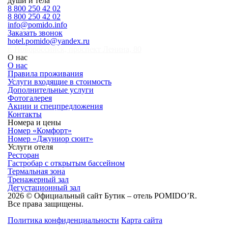
души и тела
8 800 250 42 02
8 800 250 42 02
info@pomido.info
Заказать звонок
hotel.pomido@yandex.ru
г. Новороссийск, проспект Ленина, 80
О нас
О нас
Правила проживания
Услуги входящие в стоимость
Дополнительные услуги
Фотогалерея
Акции и спецпредложения
Контакты
Номера и цены
Номер «Комфорт»
Номер «Джуниор сюит»
Услуги отеля
Ресторан
Гастробар с открытым бассейном
Термальная зона
Тренажерный зал
Дегустационный зал
2026 © Официальный сайт Бутик – отель POMIDO’R.
Все права защищены.
Политика конфиденциальности
Карта сайта