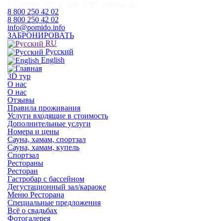
г. Новороссийск, проспект Ленина, 80
8 800 250 42 02
8 800 250 42 02
info@pomido.info
ЗАБРОНИРОВАТЬ
RU
Русский
English
3D тур
О нас
О нас
Отзывы
Правила проживания
Услуги входящие в стоимость
Дополнительные услуги
Номера и цены
Сауна, хамам, спортзал
Сауна, хамам, купель
Спортзал
Рестораны
Ресторан
Гастробар с бассейном
Дегустационный зал/караоке
Меню Ресторана
Специальные предложения
Всё о свадьбах
Фотогалерея