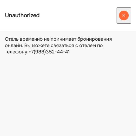
г. Новороссийск, проспект Ленина, 80
8 800 250 42 02
8 800 250 42 02
info@pomido.info
ЗАБРОНИРОВАТЬ
RU
Русский
English
3D тур
О нас
О нас
Отзывы
Правила проживания
Услуги входящие в стоимость
Дополнительные услуги
Номера и цены
Сауна, хамам, спортзал
Сауна, хамам, купель
Спортзал
Рестораны
Ресторан
Гастробар с бассейном
Дегустационный зал/караоке
Меню Ресторана