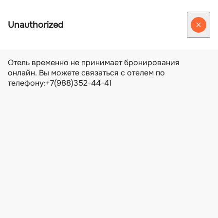
г. Новороссийск, проспект Ленина, 80
8 800 250 42 02
8 800 250 42 02
info@pomido.info
ЗАБРОНИРОВАТЬ
RU
Русский
English
3D тур
О нас
О нас
Отзывы
Правила проживания
Услуги входящие в стоимость
Дополнительные услуги
Номера и цены
Сауна, хамам, спортзал
Сауна, хамам, купель
Спортзал
Рестораны
Ресторан
Гастробар с бассейном
Дегустационный зал/караоке
Меню Ресторана