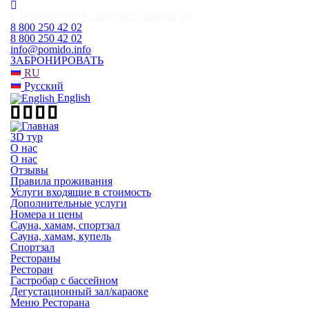
г. Новороссийск, проспект Ленина, 80
8 800 250 42 02
8 800 250 42 02
info@pomido.info
ЗАБРОНИРОВАТЬ
RU
Русский
English
3D тур
О нас
О нас
Отзывы
Правила проживания
Услуги входящие в стоимость
Дополнительные услуги
Номера и цены
Сауна, хамам, спортзал
Сауна, хамам, купель
Спортзал
Рестораны
Ресторан
Гастробар с бассейном
Дегустационный зал/караоке
Меню Ресторана