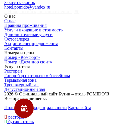
Заказать звонок
hotel.pomido@yandex.ru
г. Новороссийск, проспект Ленина, 80
О нас
О нас
Правила проживания
Услуги входящие в стоимость
Дополнительные услуги
Фотогалерея
Акции и спецпредложения
Контакты
Номера и цены
Номер «Комфорт»
Номер «Джуниор сюит»
Услуги отеля
Ресторан
Гастробар с открытым бассейном
Термальная зона
Тренажерный зал
Дегустационный зал
2026 © Официальный сайт Бутик – отель POMIDO’R.
Все права защищены.
Политика конфиденциальности
Карта сайта
ресторан
бутик - отель